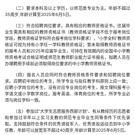
（二）要求本科及以上学历，以师范类专业为主。年龄不超过
35周岁,年龄计算至2025年6月5日。
（三）符合招聘岗位要求，具有相应的教师资格证书。往届毕
业生需具有相应的教师资格证书（教师资格证学段不低于报考岗位
学段，教师资格证学科符合报考岗位学科要求），“小学全科”教师资
格证可视为持有小学任一学科教师资格证；暂未取得教师资格证书
的报考人员和2025年应届毕业生，可持在有效期内的全国中小学教
师资格考试合格证明或师范生教师职业能力证书报名，拟聘人员在
办理聘用手续前必须取得岗位要求的中小学教师资格证书。
（四）报名人员应同时符合教师资格条件要求和招聘岗位要
求。应聘初中岗位的考生，所学专业与拟任教学科原则上应一致；
应聘小学岗位的考生，没有对应专业岗位的考生，按文理科报考小
学语文或小学数学岗位。报考英语、体育岗位的考生，所学专业必
须与岗位学科一致。
（五）参加过“大学生志愿服务西部计划”、有从教经历的志愿者
和参加过半年以上实习支教的师范专业毕业生同等条件下优先录
取。支持鼓励符合条件的优秀退役军人、优秀退役运动员到中小学
任教，年龄可以放宽至不超过40周岁,年龄计算至2025年6月5日。