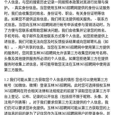
个人信息，与您的搜索历史记录一同按照本政策对其进行处理与保
护。 - 真实身份信息。当您使用玉林365招聘网提供的身份认证服务
时，我们会收集您的姓名、身份证号、职业、有关身份证明等信
息。如果您不提供这些信息，我们将无法提供相关服务。 - 联系方
式信息。当您向玉林365招聘网进行帐号申诉或参与营销活动时，为
了方便与您联系或帮助您解决问题，我们会收集并记录您的姓名、
手机号码、电子邮件及其他联系方式等个人信息。如您拒绝提供上
述信息，我们可能无法向您及时反馈投诉结果或向您邮寄礼品（如
有）。 - 用户共享的信息。当您在玉林365招聘网中使用第三方提供
的服务时，您同意玉林365招聘网允许该第三方收集您的帐号名称、
头像及其他提供服务所必须的个人信息。如果您拒绝第三方在提供
服务时收集上述信息，将可能导致您无法在玉林365招聘网中使用该
第三方服务。
1.2 我们可能从第三方获取您个人信息的情形 您也可以使用第三方
帐号（如微信、微博）登录玉林365招聘网。此时您可选择授权玉林
365招聘网在符合相关法律和法规规定的前提下读取您在该第三方平
台上登记、公布、记录的公开信息（包括但不限于昵称、头像、关
注用户列表等）。对于我们要求但第三方无法提供的个人信息，我
们仍可以要求您补充提供。玉林365招聘网可能从第三方获取您的上
述信息的目的是为了记住您作为玉林365招聘网用户的登录身份，并