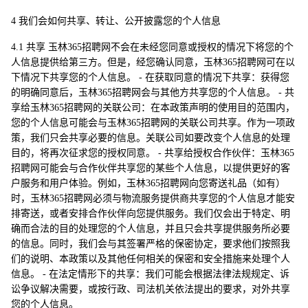
4 我们会如何共享、转让、公开披露您的个人信息
4.1 共享 玉林365招聘网不会在未经您同意或授权的情况下将您的个
人信息提供给第三方。但是，经您确认同意，玉林365招聘网可在以
下情况下共享您的个人信息。 - 在获取同意的情况下共享：获得您
的明确同意后，玉林365招聘网会与其他方共享您的个人信息。 - 共
享给玉林365招聘网的关联公司：在本政策声明的使用目的范围内，
您的个人信息可能会与玉林365招聘网的关联公司共享。作为一项政
策，我们只会共享必要的信息。关联公司如要改变个人信息的处理
目的，将再次征求您的授权同意。 - 共享给授权合作伙伴：玉林365
招聘网可能会与合作伙伴共享您的某些个人信息，以提供更好的客
户服务和用户体验。例如，玉林365招聘网向您寄送礼品（如有）
时，玉林365招聘网必须与物流服务提供商共享您的个人信息才能安
排寄送，或者安排合作伙伴向您提供服务。我们仅会出于特定、明
确而合法的目的处理您的个人信息，并且只会共享提供服务所必要
的信息。同时，我们会与其签署严格的保密协定，要求他们按照我
们的说明、本政策以及其他任何相关的保密和安全措施来处理个人
信息。 - 在法定情形下的共享：我们可能会根据法律法规规定、诉
讼争议解决需要，或按行政、司法机关依法提出的要求，对外共享
您的个人信息。