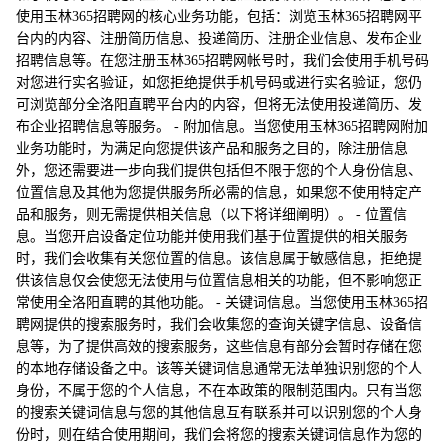
使用玉林365招聘网的核心业务功能，包括：浏览玉林365招聘网平
台内的内容、注册简历信息、投递简历、注册企业信息、发布企业
招聘信息等。在您注册玉林365招聘网帐号时，我们会使用手机号码
对您进行实名验证，如您拒绝提供手机号码或进行实名验证，您仍
可浏览部分全洛阳直聘平台内的内容，但将无法使用投递简历、发
布企业招聘信息等服务。 - 附加信息。当您使用玉林365招聘网附加
业务功能时，为满足向您提供该产品和服务之目的，除注册信息
外，您还需要进一步向我们提供包括但不限于您的个人身份信息、
位置信息及其他为您提供服务所必需的信息，如果您不使用特定产
品和服务，则无需提供相关信息（以下将详细阐明）。 - 位置信
息。当您开启设备定位功能并使用我们基于位置提供的相关服务
时，我们会收集有关您位置的信息。该信息属于敏感信息，拒绝提
供该信息仅会使您无法使用与位置信息相关的功能，但不影响您正
常使用全洛阳直聘的其他功能。 - 关键词信息。当您使用玉林365招
聘网提供的搜索服务时，我们会收集您的查询关键字信息、设备信
息等，为了提供高效的搜索服务，这些信息有部分会暂时存储在您
的本地存储设备之中。该等关键词信息通常无法单独识别您的个人
身份，不属于您的个人信息，不在本政策的限制范围内。只有当您
的搜索关键词信息与您的其他信息互有联系并可以识别您的个人身
份时，则在结合使用期间，我们会将您的搜索关键词信息作为您的