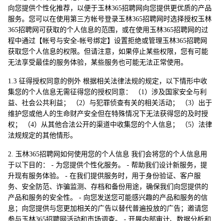
向您提供个性化推荐，以便于玉林365招聘网向您提供更优质的产品
服务。您可以在使用第三方帐号登录玉林365招聘网时选择授权玉林
365招聘网可获取的个人信息的范围，或在使用玉林365招聘网的过
程中通过【帐号与安全-帐号绑定】设置拒绝或管理玉林365招聘网
获取您个人信息的权限。但请注意，如果停止某些权限，您有可能
无法享受最佳的服务体验，某些服务也可能无法正常使用。
1.3 征得授权同意的例外 根据相关法律法规的规定，以下情形中收
集您的个人信息无需征得您的授权同意： （1）涉及国家安全与利
益、社会公共利益； （2）与犯罪侦查有关的相关活动； （3）出于
维护您或他人的生命财产安全但在特殊情况下无法获得您的及时授
权； （4）从其他合法公开的渠道中收集您的个人信息； （5）法律
法规规定的其他情形。
2. 玉林365招聘网如何使用您的个人信息 我们会将您的个人信息用
于以下目的： - 为您提供个性化服务。 - 帮助我们设计新服务，提
升现有服务体验。 - 在我们提供服务时，用于身份验证、客户服
务、安全防范、诈骗监测、存档和备份用途，确保我们向您提供的
产品和服务的安全性。 - 向您发送您可能感兴趣的产品和服务的信
息；向您提供与您更加相关的广告以替代普遍投放的广告；邀请您
参与玉林365招聘网活动和市场调查。 - 开展内部审计、数据分析和