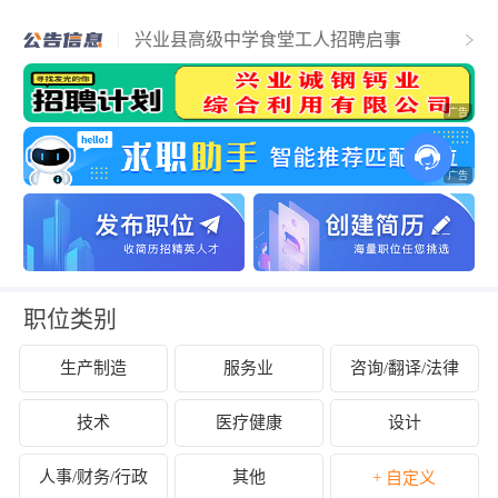
工资4600元/月！玉林又招辅警了
兴业县高级中学食堂工人招聘启事
兴业县第五中学招聘食堂工作人员公告
兴业县卖酒镇卫生院招聘人员公告
招650人，1月26日起报名，广西2026年区
直事业单位统一公开招聘工作人员通告
广西壮族自治区2026年度考试录用公务员
公告
关于在兴业县城区设置年货街及临时夜市
摊点的公告
兴业南站、兴业站春运志愿者招募
拍卖公告：兴业县城区1970个公共停车泊
位即将拍卖
兴业县沙塘镇便民服务中心 招聘公告
职位类别
生产制造
服务业
咨询/翻译/法律
技术
医疗健康
设计
人事/财务/行政
其他
+ 自定义