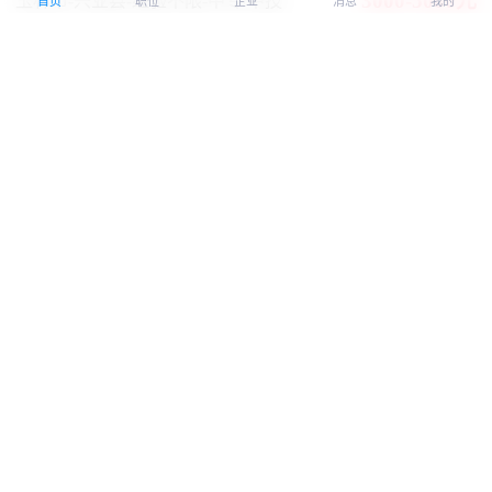
3000-5000元
玉林市-兴业县
-经验不限
-中专/中技
首页
职位
企业
消息
我的
五险
广西珈玛特生物工程有限公司
认证
安全员2名3500-6000元/月
07-17
3500-6000元
玉林市-兴业县
-1-3年
-大专
五险
广西珈玛特生物工程有限公司
认证
化验质控员2名3500-5000元/月
07-17
3500-5000元
玉林市-兴业县
-3-5年
-大专
五险